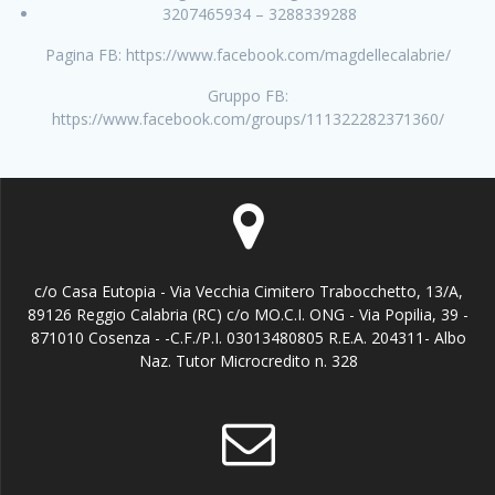
3207465934 – 3288339288
Pagina FB: https://www.facebook.com/magdellecalabrie/
Gruppo FB:
https://www.facebook.com/groups/111322282371360/
c/o Casa Eutopia - Via Vecchia Cimitero Trabocchetto, 13/A,
89126 Reggio Calabria (RC) c/o MO.C.I. ONG - Via Popilia, 39 -
871010 Cosenza - -C.F./P.I. 03013480805 R.E.A. 204311- Albo
Naz. Tutor Microcredito n. 328