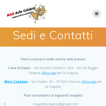
Salta
al
contenuto
Sedi e Contatti
Vieni a trovarci nelle nostre sedi presso:
Casa Eutòpia
– Via Vecchio Cimitero 13/A – 89126 Reggio
Calabria (
clicca qui
per la mappa)
Moci Cosenza
– Via Popilia, 39 – 87100 Cosenza (
clicca qui
per
la mappa)
Puoi contattarci ai seguenti recapiti:
magdellecalabrie@gmail.com