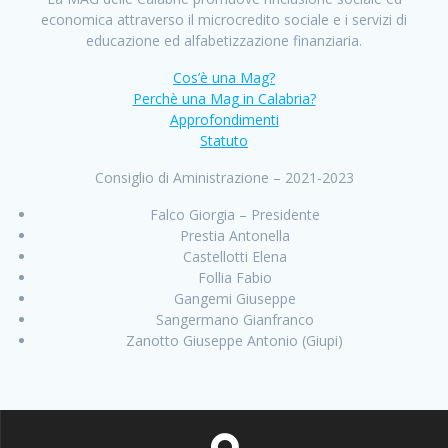
economica attraverso il microcredito sociale e i servizi di
educazione ed alfabetizzazione finanziaria.
Cos’è una Mag?
Perchè una Mag in Calabria?
Approfondimenti
Statuto
Consiglio di Aministrazione – 2021-2023
Falco Giorgia – Presidente
Prestia Antonella
Castellotti Elena
Follia Fabio
Gangemi Giuseppe
Sangermano Gianfranco
Zanotto Giuseppe Antonio (Giupi)