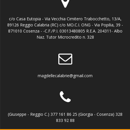
c/o Casa Eutopia - Via Vecchia Cimitero Trabocchetto, 13/A,
89126 Reggio Calabria (RC) c/o MO.C.I. ONG - Via Popilia, 39 -
871010 Cosenza - -C.F./P.I. 03013480805 R.E.A. 204311- Albo
Naz. Tutor Microcredito n. 328
magdellecalabrie@gmail.com
(Giuseppe - Reggio C.) 377 161 86 25 (Giorgia - Cosenza) 328
833 92 88