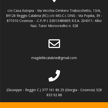
c/o Casa Eutopia - Via Vecchia Cimitero Trabocchetto, 13/A,
89126 Reggio Calabria (RC) c/o MO.C.I. ONG - Via Popilia, 39 -
871010 Cosenza - -C.F./P.I. 03013480805 R.E.A. 204311- Albo
Naz. Tutor Microcredito n. 328
magdellecalabrie@gmail.com
(Giuseppe - Reggio C.) 377 161 86 25 (Giorgia - Cosenza) 328
833 92 88