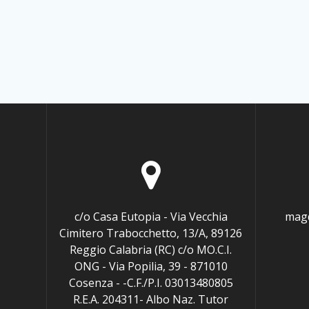
c/o Casa Eutopia - Via Vecchia
magd
Cimitero Trabocchetto, 13/A, 89126
Reggio Calabria (RC) c/o MO.C.I.
ONG - Via Popilia, 39 - 871010
Cosenza - -C.F./P.I. 03013480805
R.E.A. 204311- Albo Naz. Tutor