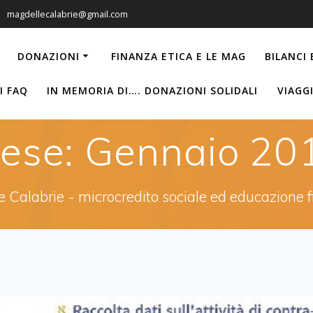
magdellecalabrie@gmail.com
DONAZIONI
FINANZA ETICA E LE MAG
BILANCI
I FAQ
IN MEMORIA DI…. DONAZIONI SOLIDALI
VIAGG
ese:
Gennaio 20
 Calabrie - microcredito sociale ed educazione f