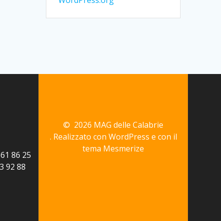
WordPress.org
© 2026 MAG delle Calabrie
. Realizzato con WordPress e con il
tema
Mesmerize
161 86 25
3 92 88