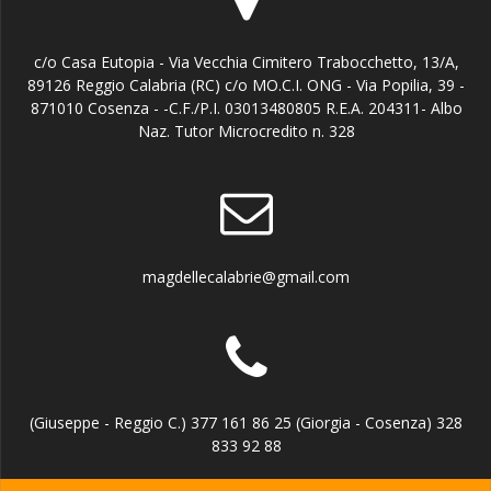
c/o Casa Eutopia - Via Vecchia Cimitero Trabocchetto, 13/A,
89126 Reggio Calabria (RC) c/o MO.C.I. ONG - Via Popilia, 39 -
871010 Cosenza - -C.F./P.I. 03013480805 R.E.A. 204311- Albo
Naz. Tutor Microcredito n. 328
magdellecalabrie@gmail.com
(Giuseppe - Reggio C.) 377 161 86 25 (Giorgia - Cosenza) 328
833 92 88