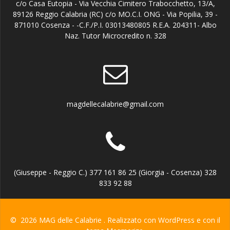
c/o Casa Eutopia - Via Vecchia Cimitero Trabocchetto, 13/A,
89126 Reggio Calabria (RC) c/o MO.C.I. ONG - Via Popilia, 39 -
871010 Cosenza - -C.F./P.I. 03013480805 R.E.A. 204311- Albo
Naz. Tutor Microcredito n. 328
magdellecalabrie@gmail.com
(Giuseppe - Reggio C.) 377 161 86 25 (Giorgia - Cosenza) 328
833 92 88
© 2026 MAG delle Calabrie . Realizzato con WordPress e con il