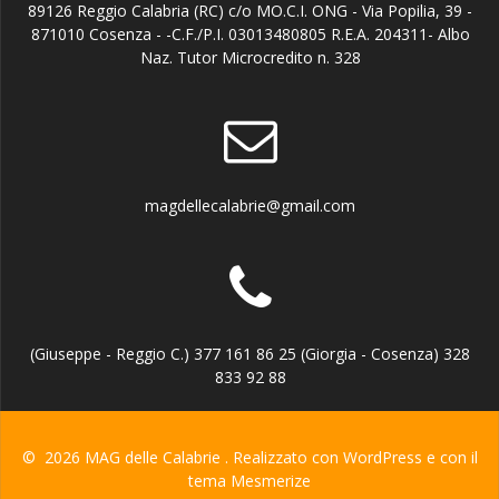
89126 Reggio Calabria (RC) c/o MO.C.I. ONG - Via Popilia, 39 -
871010 Cosenza - -C.F./P.I. 03013480805 R.E.A. 204311- Albo
Naz. Tutor Microcredito n. 328
magdellecalabrie@gmail.com
(Giuseppe - Reggio C.) 377 161 86 25 (Giorgia - Cosenza) 328
833 92 88
© 2026 MAG delle Calabrie . Realizzato con WordPress e con il
tema
Mesmerize