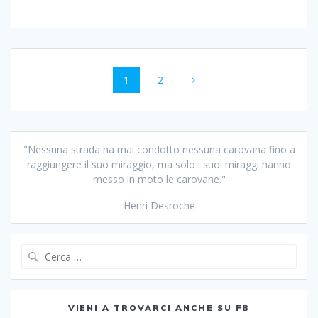
Navigazione
Pagina
1
Pagina
2
articoli
"Nessuna strada ha mai condotto nessuna carovana fino a
raggiungere il suo miraggio, ma solo i suoi miraggi hanno
messo in moto le carovane."
Henri Desroche
Ricerca
per:
VIENI A TROVARCI ANCHE SU FB