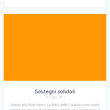
Sostegni solidali
22 Luglio 2017
Grazie alla Rete Verso La MAG delle Calabrie sono state
avviate tre misure di sostegno solidale: due in provincia di