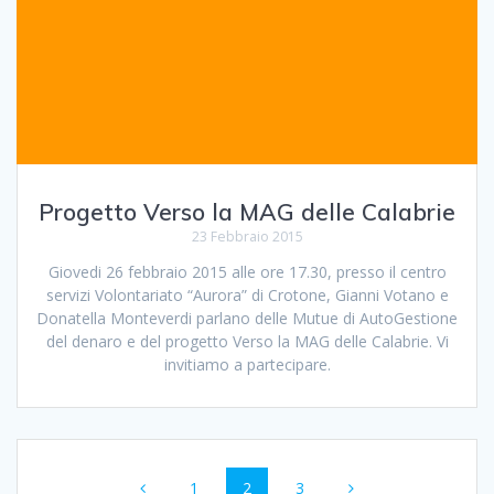
Progetto Verso la MAG delle Calabrie
23 Febbraio 2015
Giovedi 26 febbraio 2015 alle ore 17.30, presso il centro
servizi Volontariato “Aurora” di Crotone, Gianni Votano e
Donatella Monteverdi parlano delle Mutue di AutoGestione
del denaro e del progetto Verso la MAG delle Calabrie. Vi
invitiamo a partecipare.
Navigazione
Pagina
Pagina
Pagina
1
2
3