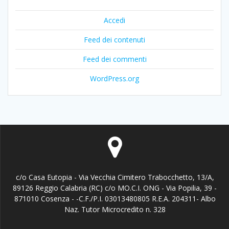
Accedi
Feed dei contenuti
Feed dei commenti
WordPress.org
c/o Casa Eutopia - Via Vecchia Cimitero Trabocchetto, 13/A,
89126 Reggio Calabria (RC) c/o MO.C.I. ONG - Via Popilia, 39 -
871010 Cosenza - -C.F./P.I. 03013480805 R.E.A. 204311- Albo
Naz. Tutor Microcredito n. 328