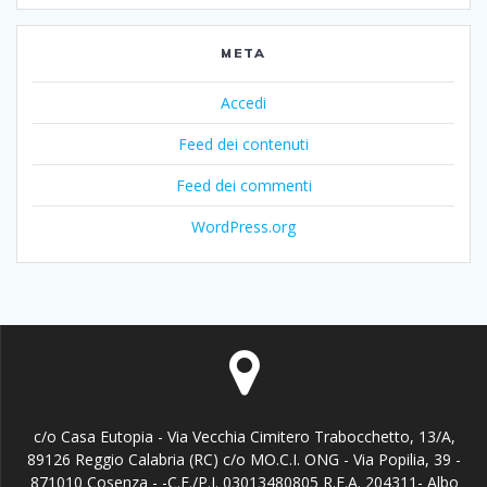
META
Accedi
Feed dei contenuti
Feed dei commenti
WordPress.org
c/o Casa Eutopia - Via Vecchia Cimitero Trabocchetto, 13/A,
89126 Reggio Calabria (RC) c/o MO.C.I. ONG - Via Popilia, 39 -
871010 Cosenza - -C.F./P.I. 03013480805 R.E.A. 204311- Albo