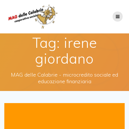
Salta
al
contenuto
Tag:
irene
giordano
MAG delle Calabrie - microcredito sociale ed
educazione finanziaria