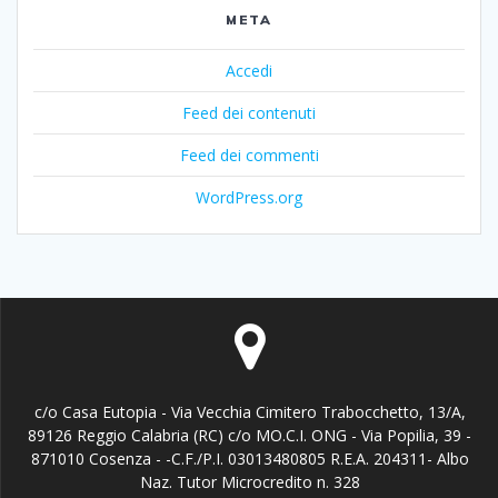
META
Accedi
Feed dei contenuti
Feed dei commenti
WordPress.org
c/o Casa Eutopia - Via Vecchia Cimitero Trabocchetto, 13/A,
89126 Reggio Calabria (RC) c/o MO.C.I. ONG - Via Popilia, 39 -
871010 Cosenza - -C.F./P.I. 03013480805 R.E.A. 204311- Albo
Naz. Tutor Microcredito n. 328