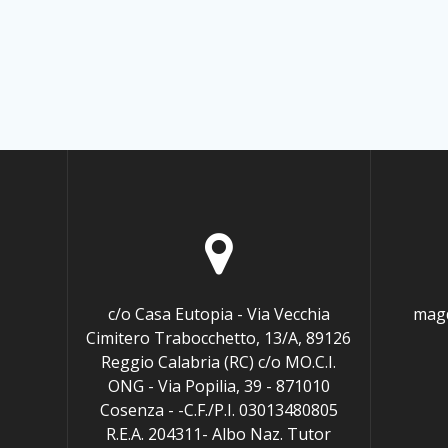
c/o Casa Eutopia - Via Vecchia
magd
Cimitero Trabocchetto, 13/A, 89126
Reggio Calabria (RC) c/o MO.C.I.
ONG - Via Popilia, 39 - 871010
Cosenza - -C.F./P.I. 03013480805
R.E.A. 204311- Albo Naz. Tutor