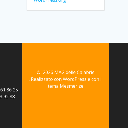
WordPress.org
© 2026 MAG delle Calabrie
. Realizzato con WordPress e con il
tema
Mesmerize
161 86 25
3 92 88