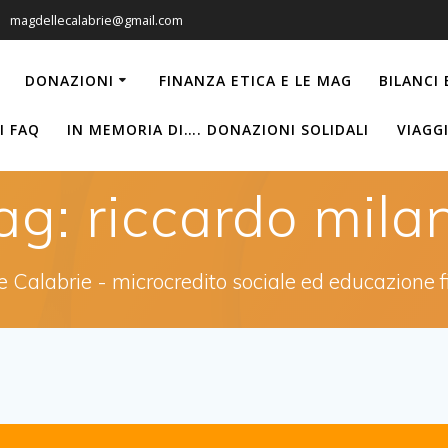
magdellecalabrie@gmail.com
DONAZIONI
FINANZA ETICA E LE MAG
BILANCI
I FAQ
IN MEMORIA DI…. DONAZIONI SOLIDALI
VIAGG
ag:
riccardo mila
 Calabrie - microcredito sociale ed educazione f