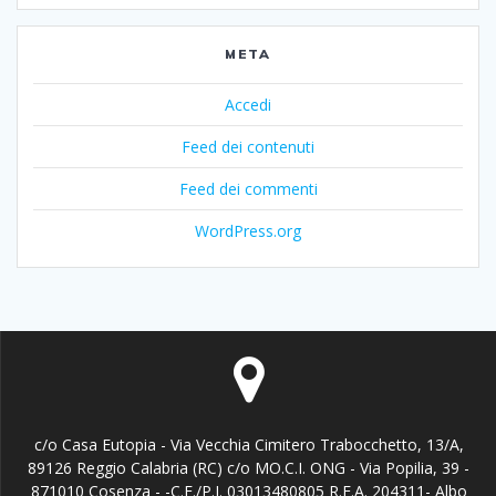
META
Accedi
Feed dei contenuti
Feed dei commenti
WordPress.org
c/o Casa Eutopia - Via Vecchia Cimitero Trabocchetto, 13/A,
89126 Reggio Calabria (RC) c/o MO.C.I. ONG - Via Popilia, 39 -
871010 Cosenza - -C.F./P.I. 03013480805 R.E.A. 204311- Albo