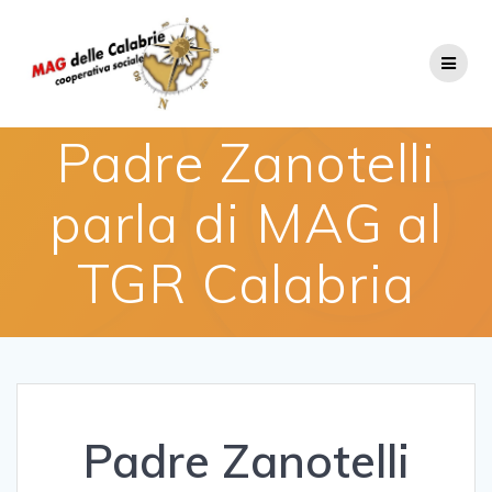
Salta
al
contenuto
Padre Zanotelli
parla di MAG al
TGR Calabria
Padre Zanotelli