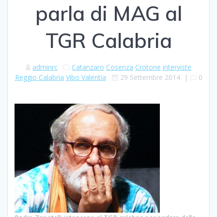
parla di MAG al
TGR Calabria
adminrc
Catanzaro
Cosenza
Crotone
interviste
Reggio Calabria
Vibo Valentia
29 Settembre 2014
|
0