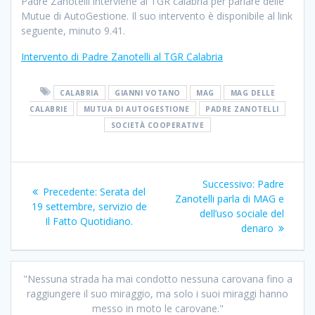
Padre Zanotelli interviene al TGR calabria per parlare delle
Mutue di AutoGestione. Il suo intervento è disponibile al link
seguente, minuto 9.41.
Intervento di Padre Zanotelli al TGR Calabria
CALABRIA
GIANNI VOTANO
MAG
MAG DELLE
CALABRIE
MUTUA DI AUTOGESTIONE
PADRE ZANOTELLI
SOCIETÀ COOPERATIVE
Navigazione
Articolo
Successivo:
Padre
Articolo
Precedente:
Serata del
articoli
successivo:
Zanotelli parla di MAG e
precedente:
19 settembre, servizio de
dell’uso sociale del
Il Fatto Quotidiano.
denaro
"Nessuna strada ha mai condotto nessuna carovana fino a
raggiungere il suo miraggio, ma solo i suoi miraggi hanno
messo in moto le carovane."