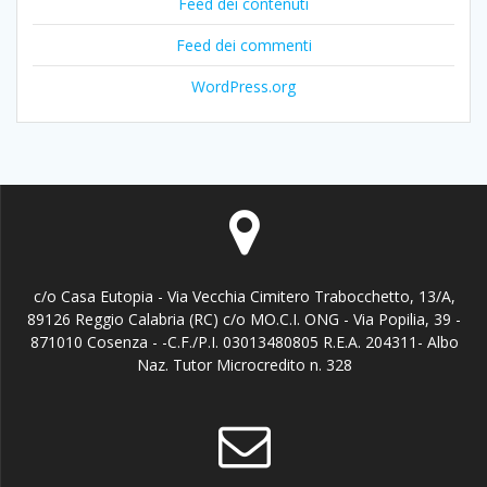
Feed dei contenuti
Feed dei commenti
WordPress.org
c/o Casa Eutopia - Via Vecchia Cimitero Trabocchetto, 13/A,
89126 Reggio Calabria (RC) c/o MO.C.I. ONG - Via Popilia, 39 -
871010 Cosenza - -C.F./P.I. 03013480805 R.E.A. 204311- Albo
Naz. Tutor Microcredito n. 328